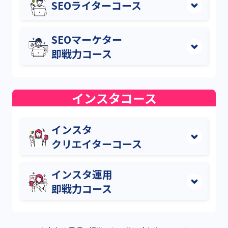
SEOライターコース
3ヶ月で月収5万円を
突破するをコンセプト
SEOマーケター
とした
プロライター
育成コース。
即戦力コース
コース詳細はこちら
メディア運営のプロである
SEOマーケターに
6ヶ月で目指すコース
インスタコース
コース詳細はこちら
インスタ
クリエイターコース
2ヶ月でインスタの
投稿案件が受注できるように
インスタ運用
なるコース
即戦力コース
コース詳細はこちら
インスタ運用のプロを
6ヶ月で目指すコース