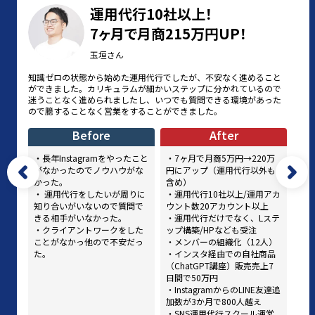
運用代行10社以上！
7ヶ月で月商215万円UP！
玉垣さん
知識ゼロの状態から始めた運用代行でしたが、不安なく進めること
ができました。カリキュラムが細かいステップに分かれているので
迷うことなく進められましたし、いつでも質問できる環境があった
ので臆することなく営業をすることができました。
Before
After
・長年Instagramをやったこと
・7ヶ月で月商5万円→220万
がなかったのでノウハウがな
円にアップ（運用代行以外も
かった。
含め）
・ 運用代行をしたいが周りに
・運用代行10社以上/運用アカ
知り合いがいないので質問で
ウント数20アカウント以上
きる相手がいなかった。
・運用代行だけでなく、Lステ
・クライアントワークをした
ップ構築/HPなども受注
ことがなかっ他ので不安だっ
・メンバーの組織化（12人）
た。
・インスタ経由での自社商品
（ChatGPT講座）販売売上7
日間で50万円
・InstagramからのLINE友達追
加数が3か月で800人越え
・SNS運用代行スクール運営