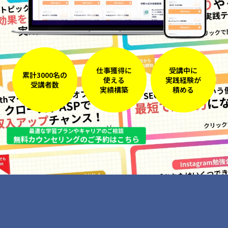
仕事獲得に
受講中に
累計3000名の
使える
実践経験が
受講者数
実績構築
積める
最適な学習プランやキャリアのご相談
無料カウンセリングのご予約はこちら