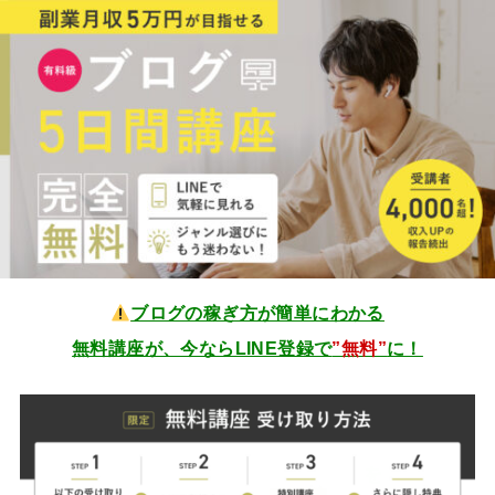
ブログの稼ぎ方が簡単にわかる
無料講座が、今ならLINE登録で
”無料”
に！