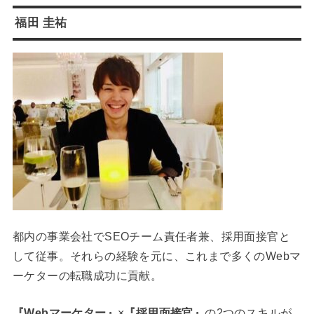
福田 圭祐
都内の事業会社でSEOチーム責任者兼、採用面接官と
して従事。それらの経験を元に、これまで多くのWebマ
ーケターの転職成功に貢献。
『Webマーケター』
×
『採用面接官』
の2つのスキルが