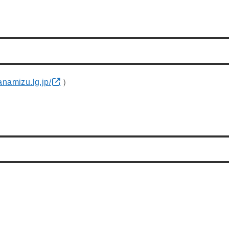
anamizu.lg.jp/
）