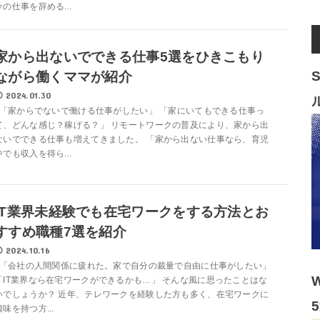
今の仕事を辞める...
家から出ないでできる仕事5選をひきこもり
ながら働くママが紹介
2024.01.30
「家からでないで働ける仕事がしたい」 「家にいてもできる仕事っ
て、どんな感じ？稼げる？」 リモートワークの普及により、家から出
ないでできる仕事も増えてきました。 「家から出ない仕事なら、育児
中でも収入を得ら...
IT業界未経験でも在宅ワークをする方法とお
すすめ職種7選を紹介
2024.10.16
「会社の人間関係に疲れた。家で自分の裁量で自由に仕事がしたい」
「IT業界なら在宅ワークができるかも…」 そんな風に思ったことはな
いでしょうか？ 近年、テレワークを経験した方も多く、在宅ワークに
興味を持つ方...