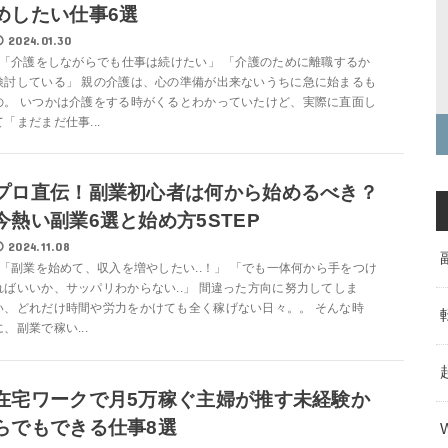
めしたい仕事6選
2024.01.30
「介護をしながらでも仕事は続けたい」 「介護のために離職するか
検討している」 親の介護は、心の準備が出来ないうちに急に始まるも
の。 いつかは介護をする時がくるとわかっていたけど、実際に直面し
て「まだまだ仕事...
プロ直伝！副業初心者は何から始めるべき？
今熱い副業6選と始め方5STEP
2024.11.08
「副業を始めて、収入を増やしたい..！」 「でも一体何から手をつけ
ればいいか、サッパリわからない..」 間違った方向に努力してしま
い、どれだけ時間や労力をかけても全く稼げない日々。。 そんな時
に、副業で稼い...
在宅ワークで月5万稼ぐ主婦が推す未経験か
らでもできる仕事8選