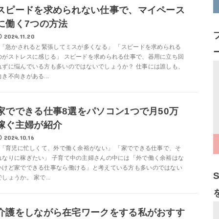
スピードを求められない仕事で、マイペース
に働く7つの方法
2024.11.20
「急かされると緊張してミスが多くなる」 「スピードを求められる
のがストレスに感じる」 スピードを求められる仕事で、器用に立ち回
れずに悩んでいる方も多いのではないでしょうか？ 仕事には誰しも、
向き不向きがある...
家でできる仕事8選をパソコン1つで月50万
稼ぐ主婦が紹介
2024.10.16
「育児に忙しくて、外で働く余裕がない」 「家でできる仕事で、そ
れなりに稼ぎたい」 子育て中の主婦さんの中には「外で働く余裕はな
いけど家でできる仕事なら働ける」と考えている方も多いのではない
でしょうか。 家で...
介護をしながら在宅ワークをする私がおすす