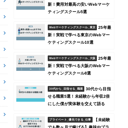
新！費用対最高の安いWebマーケ
ティングスクール5選
25年最
Webマーケティングスクール_東京
新！実戦で学べる東京のWebマー
ケティングスクール10選
25年最
Webマーケティングスクール_大阪
新！実戦で学べる大阪のWebマー
ケティングスクール8選
30代から目指
30代から_目指せる_職業
せる職業5選！未経験から年収2倍
にした僕が実体験を交えて語る
【未経験
プライベート_優先できる_仕事
でも数ヶ月で稼げる】趣味やプラ