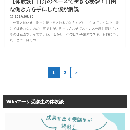
【体験談】自分のペースで生きる秘訣！自由
な働き方を手にした僕が解説
2024.05.20
「仕事とはいえ、周りに振り回されるのはうんざり」 生きていく以上、避
けては通れないのが仕事ですが、周りに合わせてストレスを感じ続けてい
るのは正直ツライですよね。 しかし、今ではWeb業界でスキルを身につけ
たことで、自分の...
1
2
＞
Withマーケ受講生の体験談