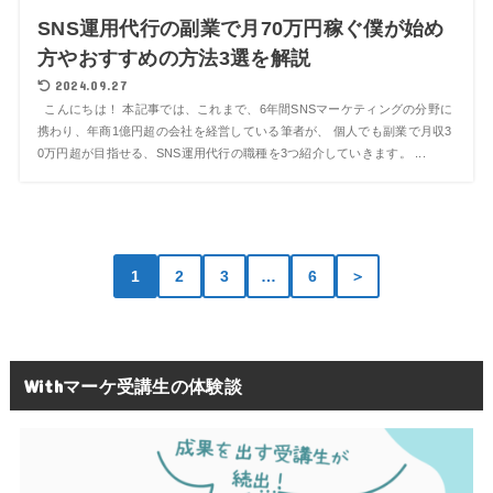
SNS運用代行の副業で月70万円稼ぐ僕が始め
方やおすすめの方法3選を解説
2024.09.27
こんにちは！ 本記事では、これまで、6年間SNSマーケティングの分野に
携わり、年商1億円超の会社を経営している筆者が、 個人でも副業で月収3
0万円超が目指せる、SNS運用代行の職種を3つ紹介していきます。 ...
1
2
3
…
6
＞
Withマーケ受講生の体験談