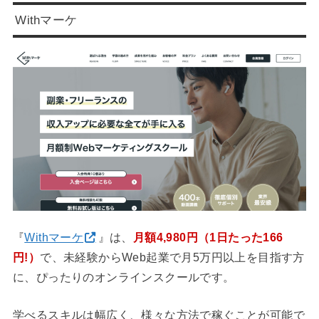
Withマーケ
『
Withマーケ
』は、
月額4,980円（1日たった166
円!）
で、未経験からWeb起業で月5万円以上を目指す方
に、ぴったりのオンラインスクールです。
学べるスキルは幅広く、様々な方法で稼ぐことが可能で